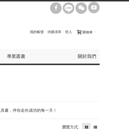
我的帳號
待購清單
登入
購物車
專業叢書
關於我們
誌工具書，伴你走向成功的每一天！
瀏覽方式: