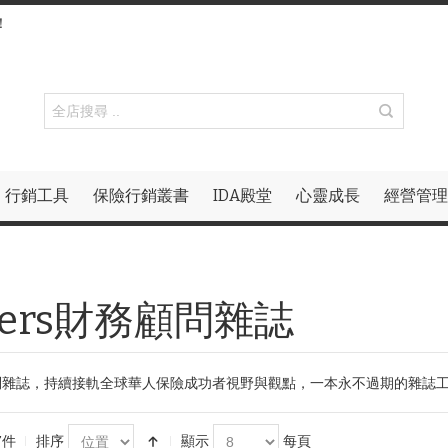
！
行銷工具
保險行銷叢書
IDA殿堂
心靈成長
經營管理
isers財務顧問雜誌
財務顧問雜誌，持續接軌全球華人保險成功者視野與觀點，一本永不過期的雜
7件
排序
顯示
每頁