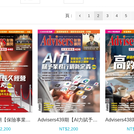
頁：
1
2
3
4
5
Advisers440期【保險事業長久經營的5項思考】
Advisers439期【AI力賦予業務行銷新定義】
2,200
NT$2,200
NT$