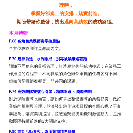
理時，
掌握好節奏上的安排，踏實前進。
期盼帶給你啟發，找出
邁向高績效
的成功路徑。
本月特輯
P.68 各角色業務節奏掌控重點
全方位攻略圖詳見雜誌內文。
P.70 規律前進，水到渠成，別再被業績追著跑
讀懂不同角色的目標管理，打造屬於你的成功模式；在業務工
作推進的過程中，不同職級的角色雖然承擔的任務各有不同，
但如何掌握節奏卻是一門共同的課題。
P.74 高效團隊雙核心引擎：精準追蹤 × 獎勵機制
對於保險團隊長而言，該如何掌握整體團隊的業務節奏，做好
業績的規劃與管理，並激發出夥伴追求目標的企圖心呢？王良
泰認為，落實業績追蹤，並透過榮譽獎勵機制激發動力，是推
動團隊持續前進的2大關鍵支柱。
P.90 前期活動養客，為衝刺期積累能量