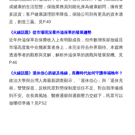
成健康的生活型態；保險業務員則能化身為健康顧問，擁有更
多談資；客戶健康讓理賠率降低，保險公司則有更高的資本適
足，創造三贏。見P.40
《火線話題》從市場現況看外溢保單的發展趨勢
近年外溢保單在保費收入上有明顯成長，但件數增長卻放緩且
市場高度集中在幾家業者身上，未完全符合外界期待。本篇將
透過學者的觀察與見解，解析外溢保單的挑戰與發展契機。見
P.46
《火線話題》退休信心跌破及格線，長壽時代如何守護幸福晚年？
政治大學與台灣人壽最新調查顯示，「退休信心」與「退休充
裕」雙雙探底，反映民眾對勞保制度信任不足、對自我準備感
到不安。在長壽風險、醫療通膨與通膨壓力交錯下，民眾可以
做哪些準備？見P.52