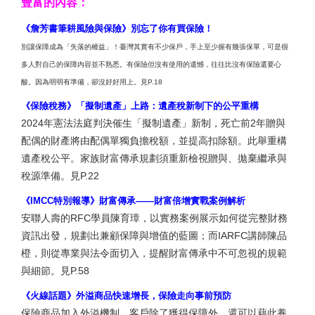
豐富的內容：
《詹芳書筆耕風險與保險》別忘了你有買保險！
別讓保障成為「失落的權益」！臺灣其實有不少保戶，手上至少握有幾張保單，可是很
多人對自己的保障內容並不熟悉。有保險但沒有使用的遺憾，往往比沒有保險還要心
酸。因為明明有準備，卻沒好好用上。見P.18
《保險稅務》「擬制遺產」上路：遺產稅新制下的公平重構
2024年憲法法庭判決催生「擬制遺產」新制，死亡前2年贈與
配偶的財產將由配偶單獨負擔稅額，並提高扣除額。此舉重構
遺產稅公平。家族財富傳承規劃須重新檢視贈與、拋棄繼承與
稅源準備。見P.22
《IMCC特別報導》財富傳承——財富倍增實戰案例解析
安聯人壽的RFC學員陳育璋，以實務案例展示如何從完整財務
資訊出發，規劃出兼顧保障與增值的藍圖；而IARFC講師陳品
橙，則從專業與法令面切入，提醒財富傳承中不可忽視的規範
與細節。見P.58
《火線話題》外溢商品快速增長，保險走向事前預防
保險商品加入外溢機制，客戶除了獲得保障外，還可以藉此養