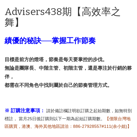
Advisers438期【高效率之
舞】
績優的秘訣──掌握工作節奏
目標是前方的燈塔，節奏是每天要掌控的步伐。
無論是團隊長、中階主管、初階主管，還是專注於行銷的夥
伴，
都需在不同角色中找到屬於自己的節奏管理方式。
※ 訂購注意事項：
請於備註欄註明欲訂購之起始期數，如無特別
標註， 當月25日後訂購則以下一期為起始訂購期數。
【僅限台灣地
區購買，港澳、海外其他地區請洽：886-27928557#111(余小姐)】