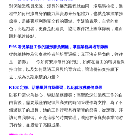
對保險業務員來說，漫長的展業路程就如同一場場馬拉松，過
程中如何根據自身的能力與資源來分配體力，也就是掌握業務
節奏，是能否順利跑完全程的關鍵。李婕瑜表示，主管的角
色，比起跑者，更像是配速員，協助夥伴跟上團隊節奏，進而
順利抵達終點。
P.96 看見業務工作的隱形勝負關鍵，掌握業務與培育節奏
從教練轉換為節奏掌控者的培育邏輯；真正決定勝負的，往往
是「節奏」──你如何安排每日的行動，如何在自由的環境裡保
持自律，以及如何透過工具與培育方式，讓這份節奏持續下
去，成為長期累積的力量？
P.102 定聯、活動量與自我學習，以紀律收穫穩健成果
以客戶需求為核心，驅動業務節奏；高聖欣深知業務工作的自
由背後，需要嚴謹的紀律與高效的時間管理作為支撐。為了不
錯過孩子的成長，她的工作行程具有清晰的節奏，從定聯、拜
訪到自我學習。正是這樣的時間管理，讓她在家庭與事業間游
刃有餘，並累積了亮眼成果。