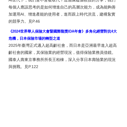
AI世代下，我們會不會被取代？透過陳縕儂教授的分享，我們
每個人應該思考的是如何增進自己的高層次能力，成為能夠善
加運用AI、增進產能的使用者，進而跟上時代洪流，建構紮實
的競爭力。見P.46
《2024世界華人保險大會暨國際龍獎IDA年會》多角化經營對抗4大
危機，日本保險市場的轉型之道
2025年臺灣正式邁入超高齡社會，而日本是亞洲最早進入超高
齡社會的國家，其保險業的經營現況，值得保險業務員借鏡。
國泰人壽東京事務所所長王柏棟，深入分享日本壽險業的現況
與挑戰。見P.122