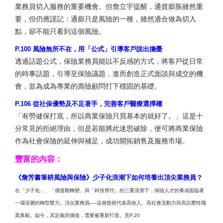
業務員切入服務的重要機會。但詹立宇提醒，通貨膨脹雖然重
要，但仍應謹記：通膨只是風險的一種，雖然適合做為切入
點，卻不能只看到這個風險。
P.100 風險無所不在，用「公式」引導客戶說出擔憂
透過話題公式，保險業務員能以不反感的方式，將客戶從日常
的時事話題，引導至保險議題，進而創造正式面談與成交的機
會，並為成為專業的壽險顧問打下穩固的基礎。
P.106 從社保優勢及不足著手，完善客戶醫療選擇權
「有勞健保打底，所以商業保險只買基本的就好了。」這是十
分常見的拒絕理由，但是若能將此迷思破除，便可將商業保險
作為社會保險的延伸與補足，成功開拓銷售及服務市場。
豐富的內容：
《詹芳書筆耕風險與保險》少子化浪潮下如何培養出頂尖業務員？
在「少子化」、「價值觀轉變」與「科技替代」的三重浪潮下，保險人才的養成面臨著
一場深層的轉型壓力。頂尖業務員──這個曾經代表高收入、高社會流動力與高抗壓性職
業典範。如今，其定義與價值，需要被重新打造。見P.20