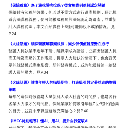
《保險稅務》為了避稅帶病投保？從實務案例瞭解認定關鍵
保險雖有節稅的效果，但若以不當方式進行遺產規劃，藉此規
避合法課稅義務，仍可能被國稅局與法院認定為遺產，並重新
計入課稅範圍，本文介紹實務上6種可能節稅不成的情況。見
P.24
《火線話題》細探醫護離職潮根源，減少低價值醫療勢在必行
醫護人員執業率逐年下滑，離職潮成為話題，凸顯出醫護人員
高工時及高壓的工作現況，長期人力短缺的情況下，也會對民
眾的就醫模式產生影響。新的醫療模式，或許能緩解第一線醫
護人員的壓力。見P.34
《火線話題》讀懂年輕人的職場期待，打造吸引與定著並進的增員
策略
每年的這個時候都是大量新鮮人踏入社會的時間點，也是各行
各業大力徵才的時間點。保險業該如何吸引年輕Z世代對保險業
的目光，並對未來職涯發展充滿信心？見P.40
《IMCC特別報導》懂AI、用AI、提升自我駕馭AI