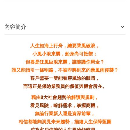
內容簡介
人生如海上行舟，總要乘風破浪，
小風小浪來襲，船身尚可抵禦；
但要是狂風巨浪來襲，誰能護你周全？
誰又能指引一條明路，不被即將到來的暴風雨侵襲？
客戶需要一雙能看穿風險的眼睛，
而這正是保險業務員的價值與機會所在。
藉由
8大社會趨勢
的解讀與規劃，
看見風險
，
瞭解需求
，
掌握商機
，
無論行業新人還是資深前輩，
相信都能夠洞見未來趨勢，描繪人生保障藍圖
成為客戶信賴的人生風險領航員。