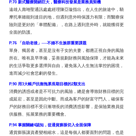
P.70 新式醫療開銷巨大，醫療科技發展是業務員契機
遠雄人壽翊聖通訊處處經理陳亞璇指出，在人生的旅途中，騎
摩托車雖能到達目的地，但遇到意外時保護力有限；而醫療保
險則是更好的「車體配備」，在路上遇到意外時，就能獲得更
全面的防護。
P.76 「自助老後」──不婚不生族群重要課題
單身、獨居者，甚至是沒有子女的夫妻，都應正視自身的風險
所在。唯有及早準備，妥善規劃財務與風險保障，才能為未來
的生活爭取更多選擇與自由，避免落入人生無法掌控的困境，
進而減少社會悲劇的發生。
P.90 用3大帳戶抗衡拖累長期目標的2類支出
消費的誘惑或者是不可抗力的風險，總是會導致財務目標的完
成延宕，甚至是因此中斷。而成為客戶的財富守門人，確保客
戶的財務目標不受日漸增長的消費誘惑影響，是保險業務員提
供服務、拓展業務的重要機會。
P.94 掌握關鍵4認知，從通貨膨脹切入全面保障
通貨膨脹讓資產變相縮水，這是每個人都要面對的問題，也是