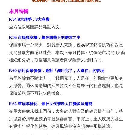
本月特輯
P.54 8大趨勢，8大商機
全方位攻略圖詳見雜誌內文。
P.56 市場與商機，藏在趨勢下的需求之中
保險市場十分廣大，對於新人來說，容易學了銷售技巧卻對長
期的發展方向感到迷茫。本次《每月特輯》從保險市場的8大商
機細細分析，期望能夠為讀者與保險新人指引方向。
P.60 活用保單價值，應對「錢用完了，人還在」的窘境
當平均餘命不斷上升，「錢用完了，人還在」的機會也更加令
人擔憂。退休養老期的延展拉長不但是未來的社會趨勢，也是
保險業務員不可錯失的機會。
P.64 重病年輕化，青壯世代罹癌人口變多呈趨勢
在重大疾病未找上門前，大多數人對自己的健康擁有自信，特
別是對於風華正茂的青壯族群而言。事實上，重大疾病的發生
有逐漸年輕化的趨勢，健康風險並沒有想像中那樣遙遠。