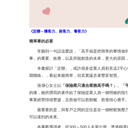
《定聯－獲客力、留客力、養客力》
簡單事的必要
常聽到一句話這麼說，「高手就是把簡單的事情做到
事」的重要、效應，以及所能創造的未來，更大的原因
本書探討「定聯」，或許很多從業人員初見這2字心中
期聯絡」，看起來雖簡單，但其實蘊含著豐富智慧。
張瀞心女士以
「保險業只適合業務高手嗎？」、「
的痛，她所撰寫的著作給了保險從業人員一個明確的指
事業經營得很豐盛，且愈做可以愈順暢、愈發得心應手
最重要的是，與客戶之間的交往是在一個輕鬆無壓力
可以達到的未來。
本書教導讀者，從300～500人名單出發，透過精準