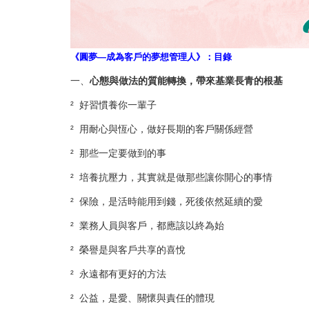
《圓夢—成為客戶的夢想管理人》：
目錄
一、
心態與做法的質能轉換，帶來基業長青的根基
² 好習慣養你一輩子
² 用耐心與恆心，做好長期的客戶關係經營
² 那些一定要做到的事
² 培養抗壓力，其實就是做那些讓你開心的事情
² 保險，是活時能用到錢，死後依然延續的愛
² 業務人員與客戶，都應該以終為始
² 榮譽是與客戶共享的喜悅
² 永遠都有更好的方法
² 公益，是愛、關懷與責任的體現