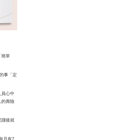
「簡單
的事「定
人員心中
人的壽險
實踐後就
每月有7