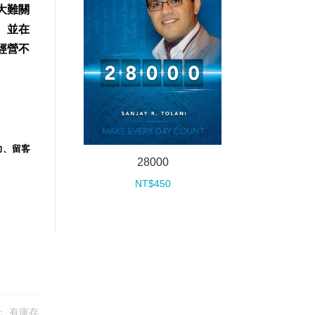
大難關
保險
。並在
經營不
力、留客
28000
NT$450
：
有庫存