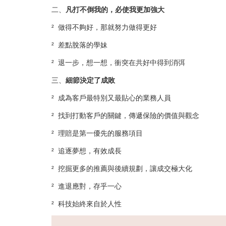
二、
凡打不倒我的，必使我更加強大
² 做得不夠好，那就努力做得更好
² 差點脫落的學妹
² 退一步，想一想，衝突在共好中得到消弭
三、
細節決定了成敗
² 成為客戶最特別又最貼心的業務人員
² 找到打動客戶的關鍵，傳遞保險的價值與觀念
² 理賠是第一優先的服務項目
² 追逐夢想，有效成長
² 挖掘更多的推薦與後續規劃，讓成交極大化
² 進退應對，存乎一心
² 科技始終來自於人性