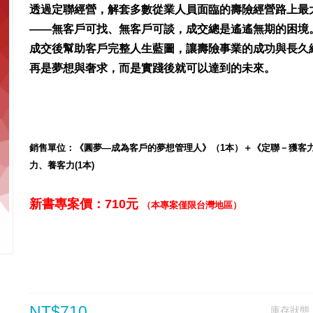
透過定聯經營，解套多數從業人員面臨的壽險經營路上最
――無客戶可找、無客戶可談，成交總是遙遙無期的困境
成交後
幫助客戶完整人生藍圖，
讓壽險事業的成功與長久
再是夢想與奢求，而是實踐後就可以達到的未來。
銷售單位：《圓夢—成為客戶的夢想管理人》
（1本）
＋《定聯－獲客
力、養客力
(1本)
新書
專案價：710元
（本專案僅限台灣地區）
NT$710
庫存狀態