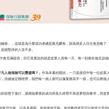
極致」，這就是為什麼成功者總是鳳毛麟角，因為很多人往往會忽略了
，是能堅持的人並不多。
會充滿疑惑，但它其實說的就是從業人員每一天、每一刻都在做且該做
平凡人做保險可以豐盛嗎？」
作為本書的開頭，一刀直接切中每一位從業
引，持續做定聯經營，我們每一個人都可以像業務高手一樣，也可以將個
。
的狀態下進行，讓壽險事業的成功與長久經營不再是夢想與奢求，而是
的客戶分級，以及具週期、有頻率地互動，有些夥伴甚至可以創造出平均