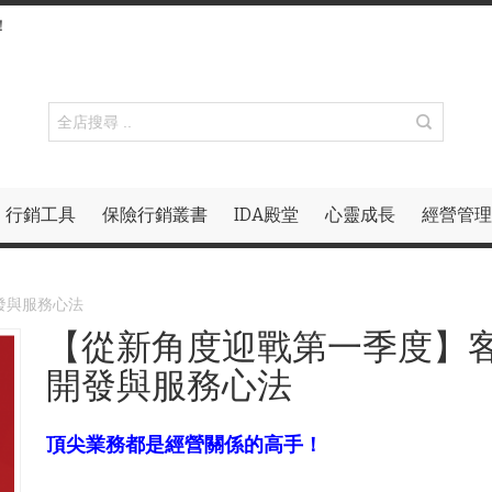
！
行銷工具
保險行銷叢書
IDA殿堂
心靈成長
經營管理
發與服務心法
【從新角度迎戰第一季度】
開發與服務心法
頂尖業務都是經營關係的高手！