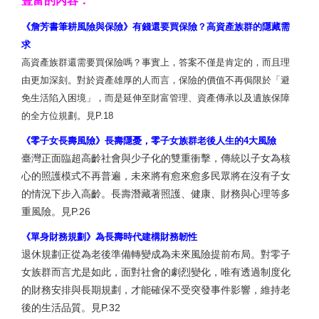
豐富的內容：
《詹芳書筆耕風險與保險》有錢還要買保險？高資產族群的隱藏需
求
高資產族群還需要買保險嗎？事實上，答案不僅是肯定的，而且理
由更加深刻。對於資產雄厚的人而言，保險的價值不再侷限於「避
免生活陷入困境」，而是延伸至財富管理、資產傳承以及遺族保障
的全方位規劃。見P.18
《零子女長壽風險》長壽隱憂，零子女族群老後人生的4大風險
臺灣正面臨超高齡社會與少子化的雙重衝擊，傳統以子女為核
心的照護模式不再普遍，未來將有愈來愈多民眾將在沒有子女
的情況下步入高齡。長壽潛藏著照護、健康、財務與心理等多
重風險。見P.26
《單身財務規劃》為長壽時代建構財務韌性
退休規劃正從為老後準備轉變成為未來風險提前布局。對零子
女族群而言尤是如此，面對社會的劇烈變化，唯有透過制度化
的財務安排與長期規劃，才能確保不受突發事件影響，維持老
後的生活品質。見P.32