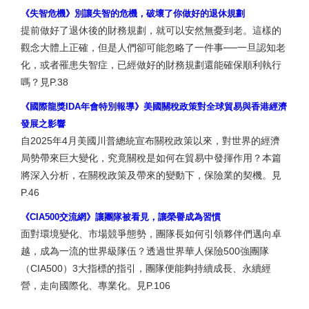
《失智危機》別讓失智的危機，破壞了你做好的退休規劃
提前做好了退休後的財務規劃，就可以安然無憂到老。這樣的
觀念大體上正確，但是人們卻可能忽略了一件事──一旦認知老
化，或者罹患失智症，已經做好的財務規劃還能確保順利執行
嗎？見P.38
《國際龍獎IDA年會特別報導》美國關稅政策對全球貿易與香港經濟
發展之影響
自2025年4月美國川普總統宣布關稅政策以來，對世界的經濟
局勢帶來巨大變化，究竟關稅是如何在貿易中發揮作用？本篇
將深入分析，在關稅政策及帶來的變動下，保險業的契機。見
P.46
《CIA500交流網》讓團隊被看見，讓榮譽成為習慣
面對環境變化、市場競爭態勢，團隊長如何引領夥伴們邁向卓
越，成為一流的世界級隊伍？透過世界華人保險500強團隊
（CIA500）3大指標的指引，團隊便能夠持續成長、永續經
營，走向國際化、專業化。見P.106