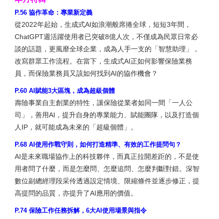
P.56 協作革命：專業新定義
從2022年起始，生成式AI如浪潮般席捲全球，短短3年間，
ChatGPT週活躍使用者已突破8億人次，不僅成為民眾日常必
談的話題，更風靡全球企業，成為人手一支的「智慧助理」，
改寫群眾工作流程。在當下，生成式AI正如何影響保險業務
員，而保險業務員又該如何找到AI的協作機會？
P.60 AI賦能3大區塊，成為超級個體
壽險事業自主創業的特性，讓保險從業者如同一間「一人公
司」，善用AI，提升自身的專業能力、賦能團隊，以及打造個
人IP，就可能成為未來的「超級個體」。
P.68 AI使用作戰守則，如何打造精準、有效的工作提問句？
AI是未來職場協作上的科技夥伴，而真正拉開差距的，不是使
用者問了什麼，而是怎麼問、怎麼追問、怎麼判斷對錯。深智
數位副總經理段采伶透過設定情境、限縮條件並逐步修正，提
高提問的品質，亦提升了AI應用的價值。
P.74 保險工作任務拆解，6大AI使用場景與指令