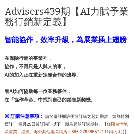
Advisers439期【AI力賦予業
務行銷新定義】
智能協作，效率升級，為展業插上翅膀
在保險行銷的事業裡，
協作，不再只是人與人的事，
AI的加入正在重新定義合作的邊界。
看AI如何協助每一位業務夥伴，
在「協作革命」中找到自己的銷售新契機。
※ 訂購注意事項：
請於備註欄註明欲訂購之起始期數，如無特別
標註， 當月25日後訂購則以下一期為起始訂購期數。
【僅限台灣地
區購買，港澳、海外其他地區請洽：886-27928557#111(余小姐)】