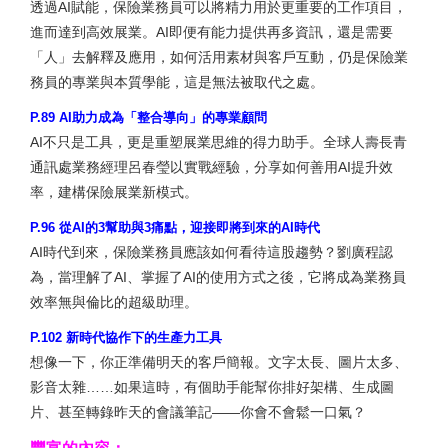
透過AI賦能，保險業務員可以將精力用於更重要的工作項目，
進而達到高效展業。AI即便有能力提供再多資訊，還是需要
「人」去解釋及應用，如何活用素材與客戶互動，仍是保險業
務員的專業與本質學能，這是無法被取代之處。
P.89 AI助力成為「整合導向」的專業顧問
AI不只是工具，更是重塑展業思維的得力助手。全球人壽長青
通訊處業務經理呂春瑩以實戰經驗，分享如何善用AI提升效
率，建構保險展業新模式。
P.96 從AI的3幫助與3痛點，迎接即將到來的AI時代
AI時代到來，保險業務員應該如何看待這股趨勢？劉廣程認
為，當理解了AI、掌握了AI的使用方式之後，它將成為業務員
效率無與倫比的超級助理。
P.102 新時代協作下的生產力工具
想像一下，你正準備明天的客戶簡報。文字太長、圖片太多、
影音太雜……如果這時，有個助手能幫你排好架構、生成圖
片、甚至轉錄昨天的會議筆記——你會不會鬆一口氣？