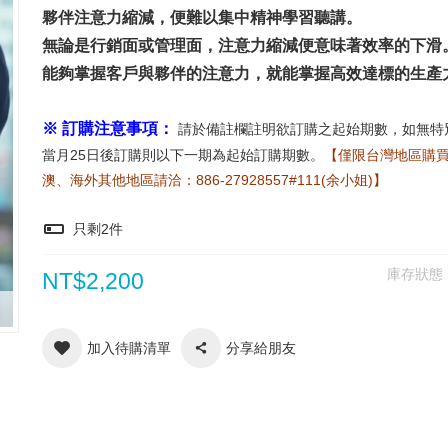
夥伴注意力縮減，便難以集中精神學習聽講。
無論是行銷面或管理面，注意力縮減便意味著效率的下滑
能夠掌握客戶與夥伴的注意力，就能掌握高效達標的生產
※ 訂購注意事項：
請於備註欄註明欲訂購之起始期數，如無特
當月25日後訂購則以下一期為起始訂購期數。
【僅限台灣地區購
澳、海外其他地區請洽：886-27928557#111(余小姐)】
只剩
2
件
庫存狀態
NT$2,200
加入待購清單
分享給朋友