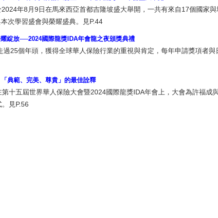
於2024年8月9日在馬來西亞首都吉隆坡盛大舉開，一共有來自17個國家
與本次學習盛會與榮耀盛典。見P.44
綻放──2024國際龍獎IDA年會龍之夜頒獎典禮
今已走過25個年頭，獲得全球華人保險行業的重視與肯定，每年申請獎項者
，「典範、完美、尊貴」的最佳詮釋
第十五屆世界華人保險大會暨2024國際龍獎IDA年會上，大會為許福成
見P.56