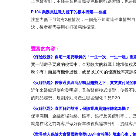
上也會看到，不僅是業務員需要克服的行為習慣，也是
P.104 業務員注意力低下的根本因素──焦慮
注意力低下可能有2種情況，一個是不知道這件事情對
決，後者卻需要用心打破惡性循環。
豐富的內容：
《保險稅務》自宅一定要瞭解的「一生一次、一生一屋」重
賣一間房子要繳的稅當中，金額較大的就屬土地增值稅
稅？有！而且有機會退稅，或是以10％的優惠稅率來課徵。
《火線話題》醫療通膨與商品轉型趨勢之下，實支實付險的
近年來醫療通膨愈發明顯，又兼醫療模式演變，使得不
的商品趨勢、規劃原則將產生哪些變化？見P.30
《火線話題》直面解約熱潮，保險業務員如何轉危為機？
保單滿期、金融市場熱絡、匯率、銀行及美債利率……
就是在此之前為客戶做好保單檢視與需求分析，提醒客戶購
《世界華人保險大會暨國際龍獎IDA年會報導》境由心生，第