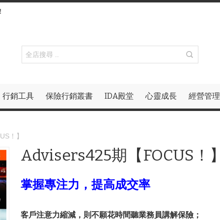
！
行銷工具
保險行銷叢書
IDA殿堂
心靈成長
經營管理
OCUS！】
Advisers425期【FOCUS！
掌握專注力，提高成交率
客戶注意力縮減，則不願花時間聽業務員講解保險；