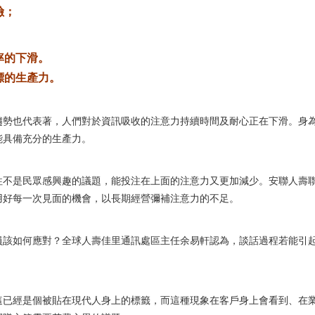
險；
率的下滑。
標的生產力。
趨勢也代表著，人們對於資訊吸收的注意力持續時間及耐心正在下滑。身
能具備充分的生產力。
往不是民眾感興趣的議題，能投注在上面的注意力又更加減少。安聯人壽
用好每一次見面的機會，以長期經營彌補注意力的不足。
員該如何應對？全球人壽佳里通訊處區主任余易軒認為，談話過程若能引
這已經是個被貼在現代人身上的標籤，而這種現象在客戶身上會看到、在