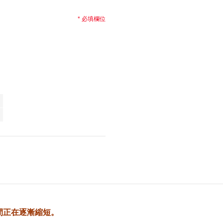
* 必填欄位
間正在逐漸縮短。