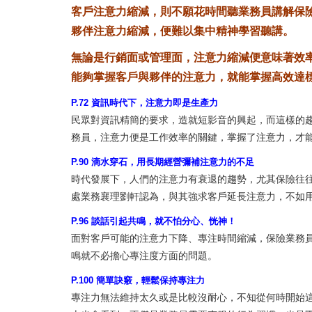
客戶注意力縮減，則不願花時間聽業務員講解保
夥伴注意力縮減，便難以集中精神學習聽講。
無論是行銷面或管理面，注意力縮減便意味著效
能夠掌握客戶與夥伴的注意力，就能掌握高效達
P.72 資訊時代下，注意力即是生產力
民眾對資訊精簡的要求，造就短影音的興起，而這樣的
務員，注意力便是工作效率的關鍵，掌握了注意力，才
P.90 滴水穿石，用長期經營彌補注意力的不足
時代發展下，人們的注意力有衰退的趨勢，尤其保險往
處業務襄理劉軒認為，與其強求客戶延長注意力，不如
P.96 談話引起共鳴，就不怕分心、恍神！
面對客戶可能的注意力下降、專注時間縮減，保險業務
鳴就不必擔心專注度方面的問題。
P.100 簡單訣竅，輕鬆保持專注力
專注力無法維持太久或是比較沒耐心，不知從何時開始