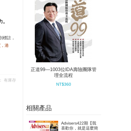
團隊共榮
。
力。
別標註，
買，港
正道99—1003位IDA壽險團隊管
理全流程
：
有庫存
NT$360
相關產品
Advisers422期【我
喜歡你，就是這麼簡