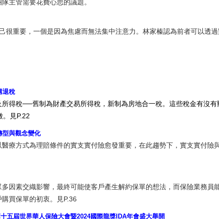
團隊主管需要花費心思的議題。
自己很重要，一個是因為焦慮而無法集中注意力。林家榛認為前者可以透過
購退稅
及所得稅──舊制為財產交易所得稅，新制為房地合一稅。這些稅金有沒有
見P.22
轉型與觀念變化
以醫療方式為理賠條件的實支實付險愈發重要，在此趨勢下，實支實付險
眾多因素交織影響，最終可能使客戶產生解約保單的想法，而保險業務員
買保單的初衷。見P.36
十五屆世界華人保險大會暨2024國際龍獎IDA年會盛大舉開