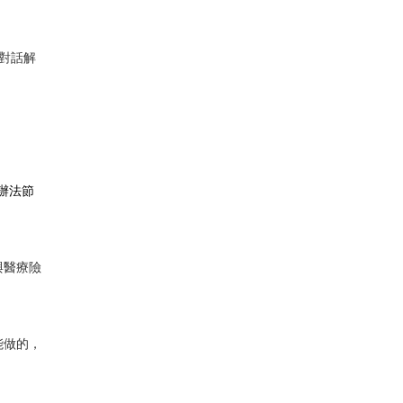
對話解
辦法節
與醫療險
能做的，