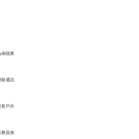
為保險業
聯新通訊
起客戶共
業務員身