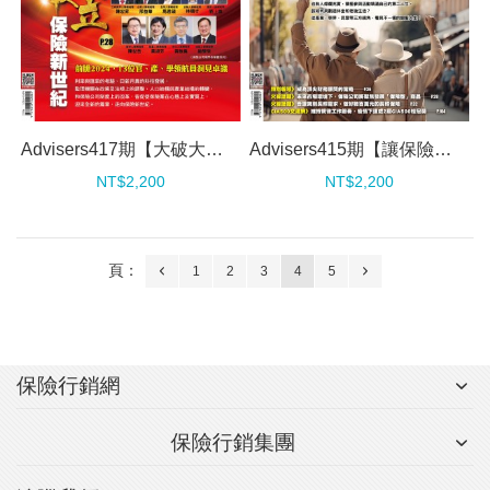
Advisers417期【大破大立──保險新世紀】
Advisers415期【讓保險建構「財富」和「身心」雙贏的銀髮規劃】
NT$2,200
NT$2,200
頁：
1
2
3
4
5
保險行銷網
保險行銷集團