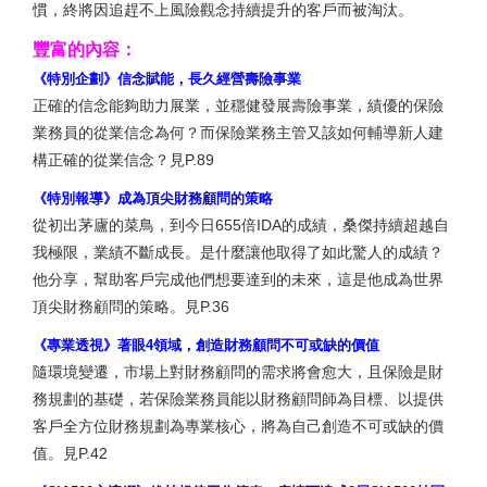
慣，終將因追趕不上風險觀念持續提升的客戶而被淘汰。
豐富的內容：
《特別企劃》信念賦能，長久經營壽險事業
正確的信念能夠助力展業，並穩健發展壽險事業，績優的保險
業務員的從業信念為何？而保險業務主管又該如何輔導新人建
構正確的從業信念？見P.89
《特別報導》成為頂尖財務顧問的策略
從初出茅廬的菜鳥，到今日655倍IDA的成績，桑傑持續超越自
我極限，業績不斷成長。是什麼讓他取得了如此驚人的成績？
他分享，幫助客戶完成他們想要達到的未來，這是他成為世界
頂尖財務顧問的策略。見P.36
《專業透視》著眼4領域，創造財務顧問不可或缺的價值
隨環境變遷，市場上對財務顧問的需求將會愈大，且保險是財
務規劃的基礎，若保險業務員能以財務顧問師為目標、以提供
客戶全方位財務規劃為專業核心，將為自己創造不可或缺的價
值。見P.42