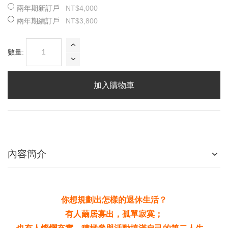
兩年期新訂戶
NT$4,000
兩年期續訂戶
NT$3,800
數量:
加入購物車
內容簡介
你想規劃出怎樣的退休生活？
有人繭居寡出，孤單寂寞；