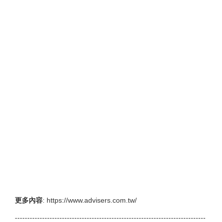
更多內容
:
https://www.advisers.com.tw/
-----------------------------------------------------------------------------