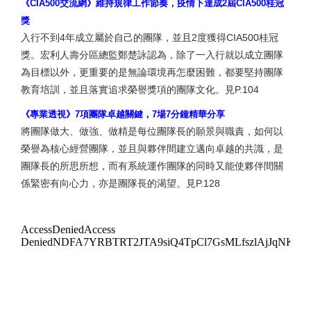
《CIA500交流網》維持規律工作節奏，疫情下達成2屆CIA500桂冠
獎
入行不到4年成立屬於自己的團隊，並且2度獲得CIA500桂冠
獎。宏利人壽分區總監鄭楚詠認為，除了一入行就以成立團隊
為目標以外，更重要的是無論環境再怎麼困難，都要堅持團隊
教育培訓，並且落實追求榮譽獎項的團隊文化。見P.104
《專業透視》7項團隊卓越關鍵，7場7分鐘精華分享
將團隊做大、做強、做精是每位團隊長的願景與職責，如何以
榮譽為核心經營團隊，並且與夥伴間建立邁向卓越的共識，是
團隊長的所思所想，而有系統運作團隊的同時又能使夥伴間關
係緊密有向心力，亦是團隊長的渴望。見P.128