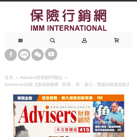
首頁
Advisers財務顧問雜誌
Advisers415期【讓保險建構「財富」和「身心」雙贏的銀髮規劃】