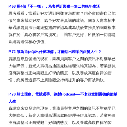
P.68 用4個「不一樣」，為客戶訂製獨一無二的晚年生活
思考看看，當看到好友遇到困難會怎麼做？想必會傾盡自己能
做的事來幫助好友、給予好友最真誠的建議。國泰人壽專招中
華通訊處資深行銷總監施鈞睿認為成為績優業務員的關鍵根本
就在於「真心將客戶當朋友」，讓客戶更好，所做的一切都是
圍繞著這個核心價值。
P.72 該為退休做出什麼準備，才能活出精采的銀髮人生？
資訊愈來愈發達的現在，業務員與客戶之間的資訊不對稱早已
大幅降低，新光人壽樹昌通訊處區經理張維真認為，若業務員
沒有調整出正向樂觀且好學的態度，以及養成高度自律的習
慣，終將因追趕不上風險觀念持續提升的客戶而被淘汰。
P.78 騎士環島、電競選手、錄製Podcast──不老頑童劉孟德的銀髮
人生
資訊愈來愈發達的現在，業務員與客戶之間的資訊不對稱早已
大幅降低，新光人壽樹昌通訊處區經理張維真認為，若業務員
沒有調整出正向樂觀且好學的態度，以及養成高度自律的習