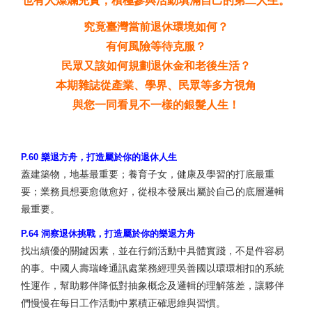
也有人燦爛充實，積極參與活動填滿自己的第二人生。
究竟臺灣當前退休環境如何？
有何風險等待克服？
民眾又該如何規劃退休金和老後生活？
本期雜誌從產業、學界、民眾等多方視角
與您一同看見不一樣的銀髮人生！
P.60 樂退方舟，打造屬於你的退休人生
蓋建築物，地基最重要；養育子女，健康及學習的打底最重
要；業務員想要愈做愈好，從根本發展出屬於自己的底層邏輯
最重要。
P.64 洞察退休挑戰，打造屬於你的樂退方舟
找出績優的關鍵因素，並在行銷活動中具體實踐，不是件容易
的事。中國人壽瑞峰通訊處業務經理吳善國以環環相扣的系統
性運作，幫助夥伴降低對抽象概念及邏輯的理解落差，讓夥伴
們慢慢在每日工作活動中累積正確思維與習慣。