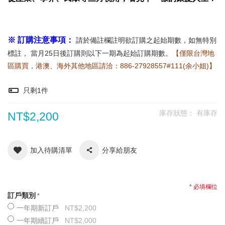
※ 訂購注意事項：
請於備註欄註明欲訂購之起始期數，如無特別
標註， 當月25日後訂購則以下一期為起始訂購期數。
【僅限台灣地
區購買，港澳、海外其他地區請洽：886-27928557#111(余小姐)】
只剩
1
件
庫存狀態：
有庫存
NT$2,200
加入待購清單
分享給朋友
* 必填欄位
訂戶類別
一年期新訂戶
NT$2,200
一年期續訂戶
NT$2,000