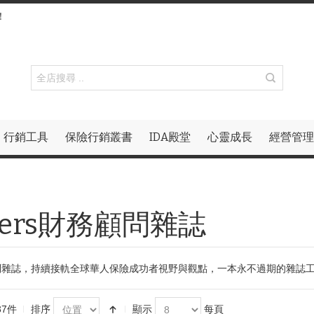
！
行銷工具
保險行銷叢書
IDA殿堂
心靈成長
經營管理
isers財務顧問雜誌
財務顧問雜誌，持續接軌全球華人保險成功者視野與觀點，一本永不過期的雜
37件
排序
顯示
每頁