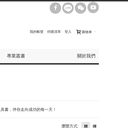
我的帳號
待購清單
登入
購物車
專業叢書
關於我們
誌工具書，伴你走向成功的每一天！
瀏覽方式: