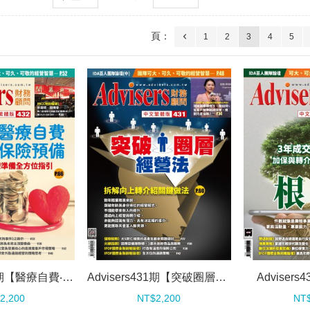
頁：
1
2
3
4
5
Advisers432期【醫療自費‧保險預備】
Advisers431期【突破圈層經營法】
Adviser
2,200
NT$2,200
NT$