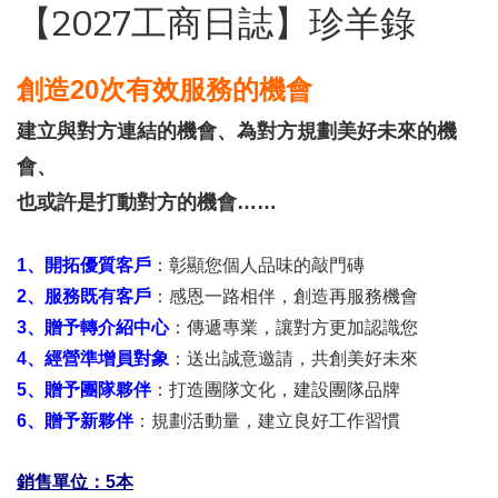
【2027工商日誌】珍羊錄
創造20次有效服務的機會
建立與對方連結的機會、為對方規劃美好未來的機
會、
也或許是打動對方的機會……
1、開拓優質客戶
：彰顯您個人品味的敲門磚
2、服務既有客戶
：感恩一路相伴，創造再服務機會
3、贈予轉介紹中心
：傳遞專業，讓對方更加認識您
4、經營準增員對象
：送出誠意邀請，共創美好未來
5、贈予團隊夥伴
：打造團隊文化，建設團隊品牌
6、贈予新夥伴
：規劃活動量，建立良好工作習慣
銷售單位：
5
本