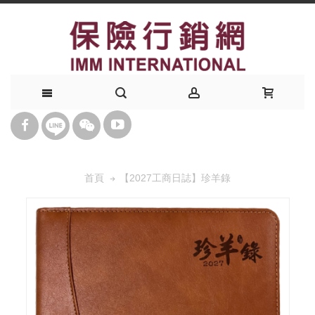
【2027工商日誌】珍羊錄
首頁