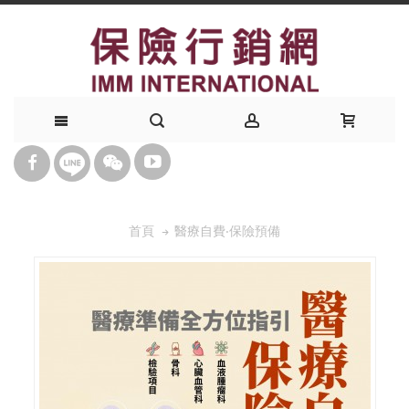
醫療自費‧保險預備
首頁