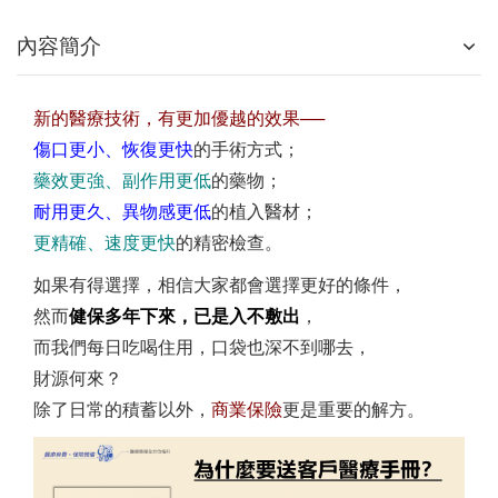
內容簡介
新的醫療技術，有更加優越的效果──
傷口更小、恢復更快
的手術方式；
藥效更強、副作用更低
的藥物；
耐用更久、異物感更低
的植入醫材；
更精確、速度更快
的精密檢查
。
如果有得選擇，相信大家都會選擇更好的條件，
然而
健保多年下來，已是入不敷出
，
而我們每日吃喝住用，口袋也深不到哪去，
財源何來？
除了日常的積蓄以外，
商業保險
更是重要的解方。