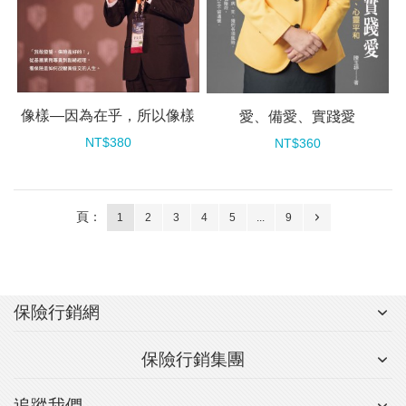
像樣—因為在乎，所以像樣
愛、備愛、實踐愛
NT$380
NT$360
頁：
1
2
3
4
5
...
9
保險行銷網
保險行銷集團