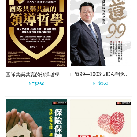
正道99—1003位IDA壽險團隊管理全流程
團隊共榮共贏的領導哲學（新版）
NT$360
NT$360