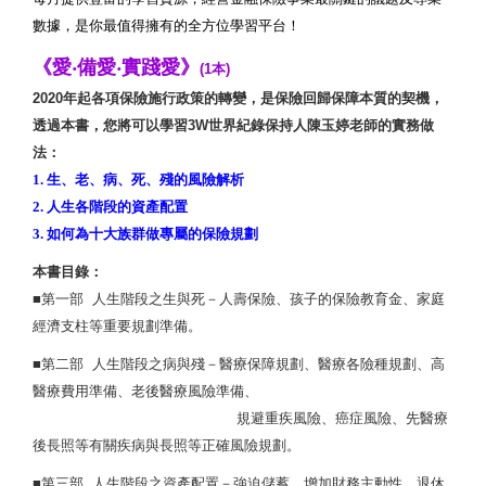
數據，是你最值得擁有的全方位學習平台！
《愛‧備愛‧實踐愛
》
(1本)
2020年起各項保險施行政策的轉變，是保險回歸保障本質的契機，
透過本書，您將可以學習3W世界紀錄保持人陳玉婷老師的實務做
法：
1. 生、老、病、死、殘的風險解析
2. 人生各階段的資產配置
3. 如何為十大族群做專屬的保險規劃
本書目錄：
■第一部 人生階段之生與死－人壽保險、孩子的保險教育金、家庭
經濟支柱等重要規劃準備。
■第二部 人生階段之病與殘－醫療保障規劃、醫療各險種規劃、高
醫療費用準備、老後醫療風險準備、
規避重疾風險、癌症風險、先醫療
後長照等有關疾病與長照等正確風險規劃。
■第三部 人生階段之資產配置－強迫儲蓄、增加財務主動性、退休