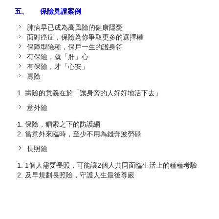
五、
保險見證案例
肺病早已成為高風險的健康隱憂
面對癌症，保險為你爭取更多的選擇權
保障型險種，保戶一生的護身符
有保險，就「肝」心
有保險，才「心安」
壽險
壽險的意義在於「讓身旁的人好好地活下去」
意外險
保險，鋼索之下的防護網
當意外來臨時，至少不用為錢奔波勞碌
長照險
1個人需要長照，可能讓2個人共同面臨生活上的種種考驗
及早規劃長照險，守護人生最後尊嚴