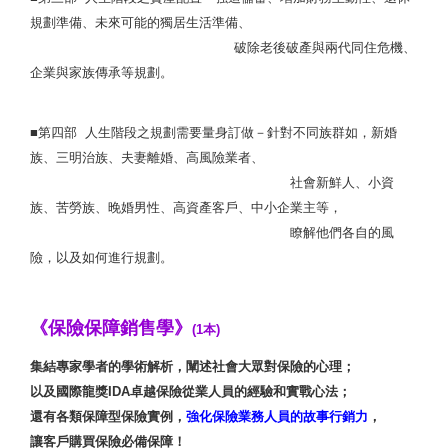
規劃準備、未來可能的獨居生活準備、
破除老後破產與兩代同住危機、
企業與家族傳承等規劃。
■第四部 人生階段之規劃需要量身訂做－針對不同族群如，新婚
族、三明治族、夫妻離婚、高風險業者、
社會新鮮人、小資
族、苦勞族、晚婚男性、高資產客戶、中小企業主等，
瞭解他們各自的風
險，以及如何進行規劃。
《保險保障銷售學》
(1本)
集結專家學者的學術解析，闡述社會大眾對保險的心理；
以及國際龍獎IDA卓越保險從業人員的經驗和實戰心法；
還有各類保障型保險實例，
強化保險業務人員的故事行銷力
，
讓客戶購買保險必備保障！