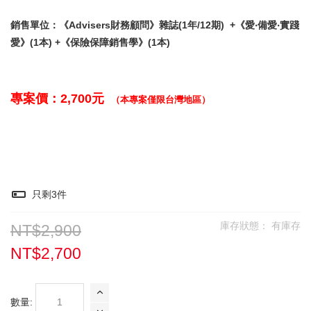
銷售單位：
《Advisers財務顧問》
雜誌
(1年/12期) +《愛‧備愛‧實踐
愛》(1本) +《保險保障銷售學》(1本)
專案價：2,700元
（本專案僅限台灣地區）
只剩
3
件
庫存狀態：
有庫存
NT$2,900
NT$2,700
數量: