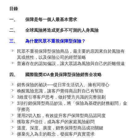
目錄
一、
保障是每一個人最基本需求
二、
全球風險將造成更多不可測的人身風險
三、
為什麼民眾不重視保障型保險？
民眾不重視保障型保險商品，最主要的原因來自於風險有
其或然性，以及保險公司的經營策略
普遍存在的認知偏誤，讓大眾認為風險與自己的距離很遠
四、
國際龍獎IDA會員保障型保險銷售全攻略
銷售保險的祕訣──從日常生活切入、擁有同理心
喚醒風險意識，讓客戶覺得商品對自己有幫助
3維度引導客戶思考，做好雙方共識的完整規劃
3項行銷保障型商品妙法，將「保險為基礎的財務顧問」金
字擦亮
運用2切入點，有效提升客戶保障型商品認同度
獲取客戶信任，成為客戶的家庭風險顧問
溫度、深度、廣度，銷售保障型商品成功關鍵
摒棄先入為主的觀念，發掘客戶真實需求