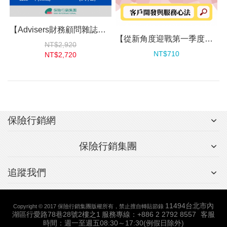
【Advisers財務顧問雜誌】強效增員專案
【從新角度迎戰第一季度】客戶開發與服務心法
NT$2,920
NT$710
NT$2,720
保險行銷網
保險行銷集團
追蹤我們
11494台北市內
Copyright © 2017 保險行銷集團版權所有，禁止擅自轉貼節錄
湖區行愛路78巷28號2樓之1
服務專線：+886 2 2792 8557
客服
時間：週一至週五08:30～17:30(例假日除外)