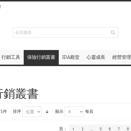
！
行銷工具
保險行銷叢書
IDA殿堂
心靈成長
經營管理
行銷叢書
71件
排序
顯示
每頁
頁：
1
...
5
6
7
8