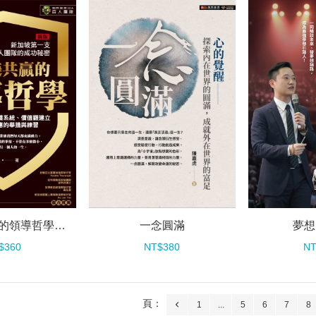
團隊共榮共贏的領導哲學（新版）
一念圓滿
夢想
$360
NT$380
NT
頁：
1
...
5
6
7
8