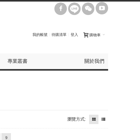
我的帳號
待購清單
登入
購物車
專業叢書
關於我們
瀏覽方式:
9