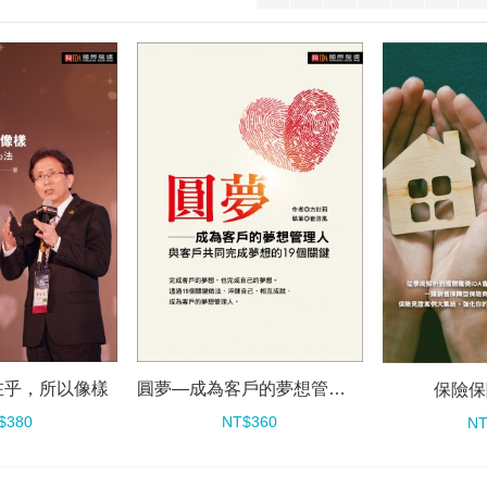
在乎，所以像樣
圓夢—成為客戶的夢想管理人
保險保
$380
NT$360
NT