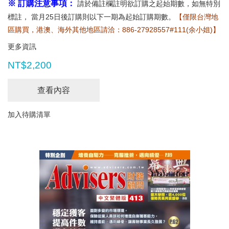
※ 訂購注意事項：
請於備註欄註明欲訂購之起始期數，如無特別
標註， 當月25日後訂購則以下一期為起始訂購期數。
【僅限台灣地
區購買，港澳、海外其他地區請洽：886-27928557#111(余小姐)】
更多資訊
NT$2,200
查看內容
加入待購清單