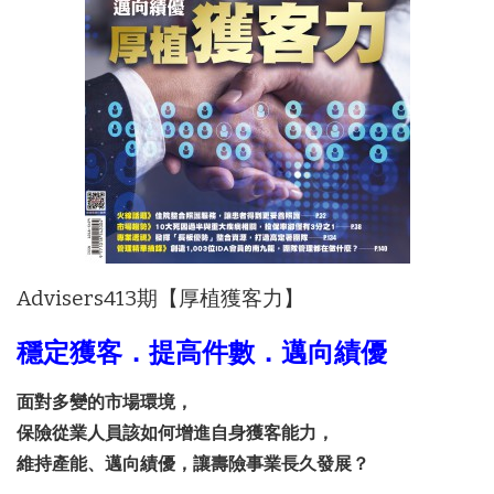
Advisers413期【厚植獲客力】
穩定獲客．提高件數．邁向績優
面對多變的市場環境，
保險從業人員該如何增進自身獲客能力，
維持產能、邁向績優，讓壽險事業長久發展？