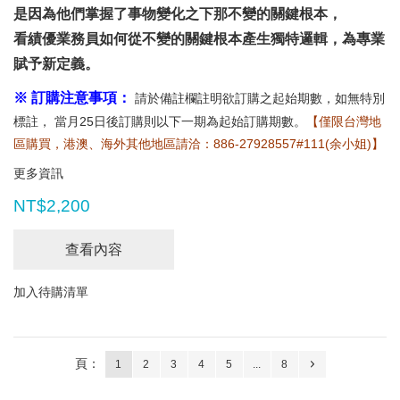
是因為他們掌握了事物變化之下那不變的關鍵根本，
看績優業務員如何從不變的關鍵根本產生獨特邏輯，為專業
賦予新定義。
※ 訂購注意事項：
請於備註欄註明欲訂購之起始期數，如無特別
標註， 當月25日後訂購則以下一期為起始訂購期數。
【僅限台灣地
區購買，港澳、海外其他地區請洽：886-27928557#111(余小姐)】
更多資訊
NT$2,200
查看內容
加入待購清單
頁：
1
2
3
4
5
...
8