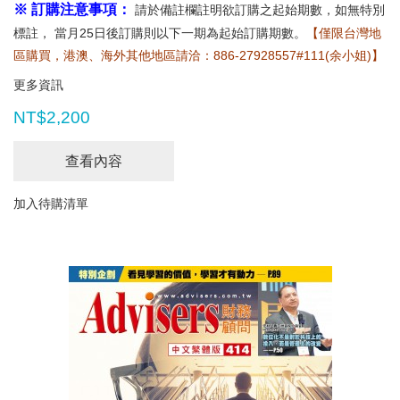
※ 訂購注意事項：
請於備註欄註明欲訂購之起始期數，如無特別
標註， 當月25日後訂購則以下一期為起始訂購期數。
【僅限台灣地
區購買，港澳、海外其他地區請洽：886-27928557#111(余小姐)】
更多資訊
NT$2,200
查看內容
加入待購清單