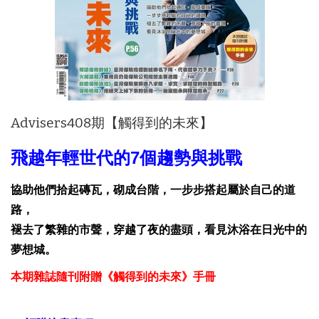
Advisers408期【觸得到的未來】
飛越年輕世代的7個趨勢與挑戰
協助他們拾起磚瓦，砌成台階，一步步搭起屬於自己的道
路，
褪去了繁雜的市聲，穿越了夜的盡頭，看見沐浴在日光中的
夢想城。
本期雜誌隨刊附贈《觸得到的未來》手冊