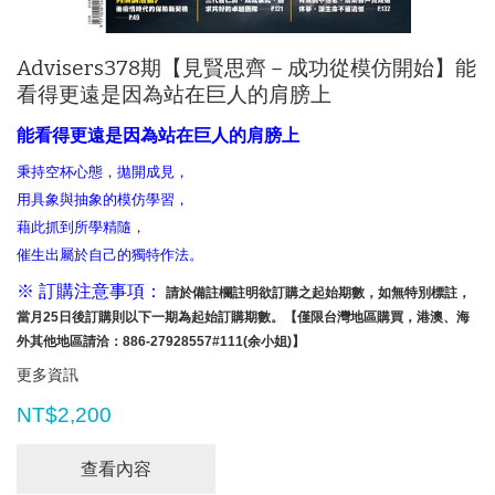
Advisers378期【見賢思齊－成功從模仿開始】能
看得更遠是因為站在巨人的肩膀上
能看得更遠是因為站在巨人的肩膀上
秉持空杯心態，拋開成見，
用具象與抽象的模仿學習，
藉此抓到所學精隨，
催生出屬於自己的獨特作法。
※ 訂購注意事項：
請於備註欄註明欲訂購之起始期數，如無特別標註，
當月25日後訂購則以下一期為起始訂購期數。【僅限台灣地區購買，港澳、海
外其他地區請洽：886-27928557#111(余小姐)】
更多資訊
NT$2,200
查看內容