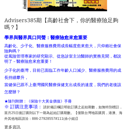
Advisers385期【高齡社會下，你的醫療險足夠
嗎？】
學界與醫界異口同聲：醫療險愈來愈重要
高齡化、少子化、醫療服務費用成長幅度愈來愈大，只仰賴社會保
險夠嗎？
從風險管理專家的研究顯示、從急診室主治醫師的實務見聞，都說
明了－醫療險愈來愈重要！
少子化的臺灣，目前已面臨工作年齡人口減少、醫療服務費用的成
長持續攀升，
當健保已跟不上臺灣國民醫療保健支出成長的速度，我們的老後該
怎麼辦？
★隨刊附贈：《保險十大黃金價值》手冊
※ 訂購注意事項：
請於備註欄註明欲訂購之起始期數，如無特別標註，
當月25日後訂購則以下一期為起始訂購期數。【僅限台灣地區購買，港澳、海
外其他地區請洽：886-27928557#111(余小姐)】
更多資訊