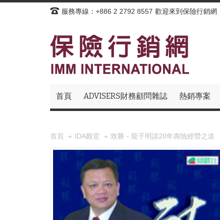
服務專線：+886 2 2792 8557
歡迎來到保險行銷網
首頁
ADVISERS財務顧問雜誌
熱銷專案
致勝－龍子明談20年壽險經營之道
首頁
IDA殿堂