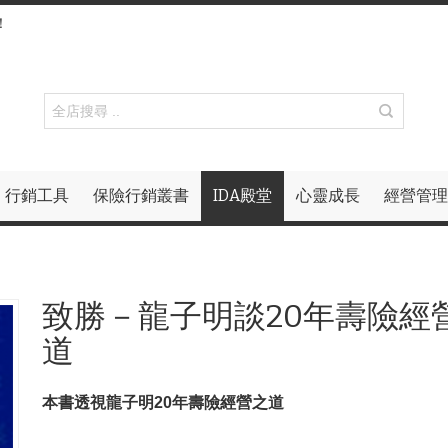
！
行銷工具
保險行銷叢書
IDA殿堂
心靈成長
經營管理
致勝－龍子明談20年壽險經
道
本書透視龍子明20年壽險經營之道