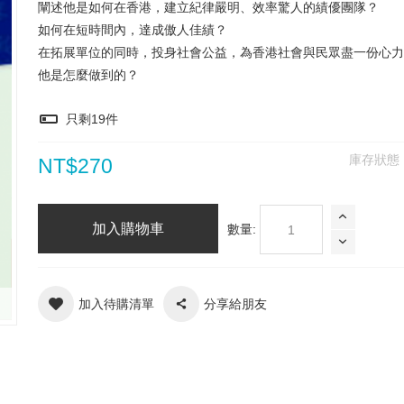
闡述他是如何在香港，建立紀律嚴明、效率驚人的績優團隊？
如何在短時間內，達成傲人佳績？
在拓展單位的同時，投身社會公益，為香港社會與民眾盡一份心力
他是怎麼做到的？
只剩
19
件
庫存狀態
NT$270
加入購物車
數量:
加入待購清單
分享給朋友