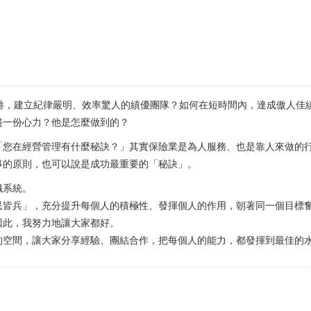
港，建立紀律嚴明、效率驚人的績優團隊？如何在短時間內，達成傲人佳
盡一份心力？他是怎麼做到的？
「您在經營管理有什麼秘訣？」其實保險業是為人服務、也是靠人來做的
事的原則，也可以說是成功最重要的「秘訣」。
織系統。
民皆兵」，充分提升每個人的積極性、發揮個人的作用，朝著同一個目標
因此，我努力地讓大家都好。
的空間，讓大家分享經驗、團結合作，把每個人的能力，都發揮到最佳的