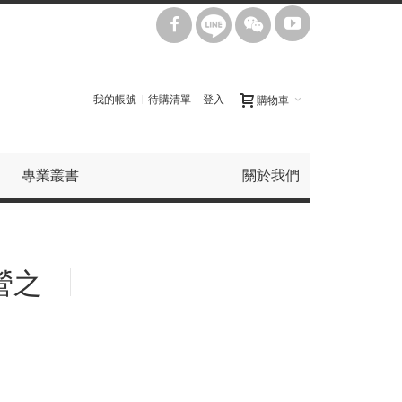
我的帳號
待購清單
登入
購物車
專業叢書
關於我們
營之