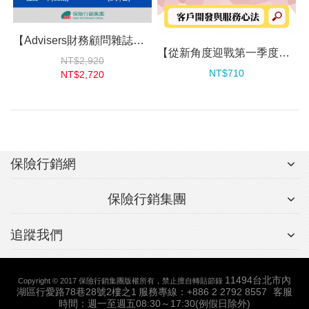
【Advisers財務顧問雜誌】強效增員專案
【從新角度迎戰第一季度】客戶開發與服務心法
NT$2,920
NT$710
NT$2,720
保險行銷網
保險行銷集團
追蹤我們
11494台北市內
Copyright © 2017 保險行銷集團版權所有，禁止擅自轉貼節錄
湖區行愛路78巷28號2樓之1
服務專線：+886 2 2792 8557
客服
時間：週一至週五08:30～17:30(例假日除外)