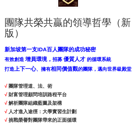
團隊共榮共贏的領導哲學（新
版）
新加坡第一支IDA百人團隊的成功秘密
增員環境，
優質人才
有效創造
招募
的循環系統
上下一心
相同價值觀
打造
、擁有
的團隊，邁向世界級殿堂
√
團隊管理道、法、術
√
財富管理顧問培訓路程平台
√
解析團隊組織藍圖及架構
√
人才進入途徑：大學實習生計劃
√
挑戰榮譽對團隊帶來的正面循環