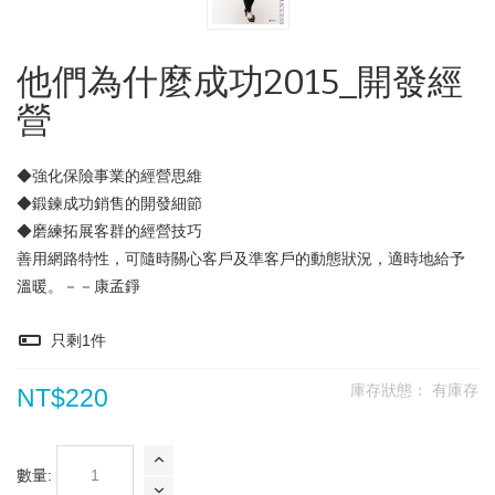
他們為什麼成功2015_開發經
營
◆強化保險事業的經營思維
◆鍛鍊成功銷售的開發細節
◆磨練拓展客群的經營技巧
善用網路特性，可隨時關心客戶及準客戶的動態狀況，適時地給予
溫暖。－－康孟錚
只剩
1
件
庫存狀態：
有庫存
NT$220
數量: