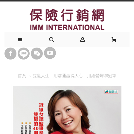
雙贏人生－用溝通贏得人心，用經營蟬聯冠軍
首頁