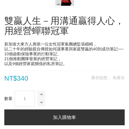
雙贏人生－用溝通贏得人心，
用經營蟬聯冠軍
新加坡大東方人壽第一位女性冠軍集團總監張睸峭，
以二十年的經驗親自傳授如何讓事業與家庭雙贏的40則成功筆記──
10個啟動保險事業的行動筆記、
21個推動團隊發展的經營筆記，
以及9個經營家庭關係的私房筆記。
NT$340
庫存狀態：
有庫存
數量:
加入購物車