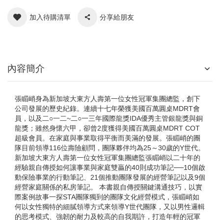
加入待購清單
分享給朋友
內容簡介
張睸峭身為新加坡大東方人壽第一位女性冠軍集團總監，創下
公司發展的歷史紀錄。連續十七年榮獲美國百萬圓桌MDRT會
員，以及二○一二~二○一三年國際龍獎IDA優秀主管銀龍獎與銅
龍獎；雖然身懷六甲，卻曾2度獲得美國百萬圓桌MDRT COT
超級會員。在家庭與事業取得平衡而美滿的發展。張睸峭的團
隊目前領導116位壽險顧問，團隊夥伴均為25～30歲的Y世代。
新加坡大東方人壽第一位女性冠軍集團總監張睸峭以二十年的
經驗親自傳授如何讓事業與家庭雙贏的40則成功筆記──10個啟
動保險事業的行動筆記、21個推動團隊發展的經營筆記以及9個
經營家庭關係的私房筆記。 本書親自傳授關鍵溝通技巧，以實
際案例故事一探STA團隊獨到的團隊文化經營模式，張睸峭如
何以女性獨特的細膩領導方式來領導Y世代團隊，又以男性邏輯
的思考模式、強韌的耐力及較高的自我期許，打造年輕的冠軍