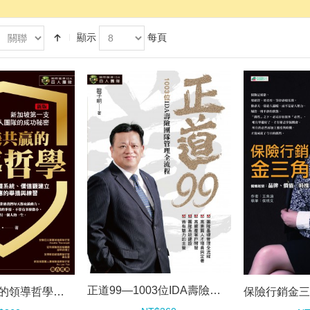
顯示
每頁
正道99—1003位IDA壽險團隊管理全流程
團隊共榮共贏的領導哲學（新版）