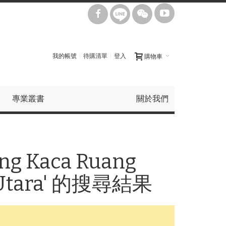
我的帳號
待購清單
登入
購物車
專業叢書
關於我們
ing Kaca Ruang
ta Utara' 的搜尋結果