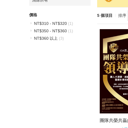
清除所有
除
這
個
價格
5 個項目
排序
項
目
NT$310
-
NT$320
(1)
NT$350
-
NT$360
(1)
NT$360
以上
(3)