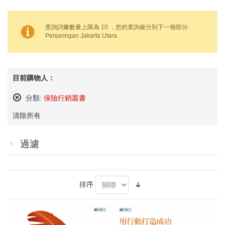
查詢詞彙數量上限為 10 ，您的查詢被分到下一個部分:
Penjaringan Jakarta Utara
目前購物人：
分類:
保險行銷叢書
刪
清除所有
除
這
個
過濾
項
目
排序