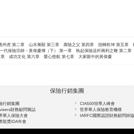
州虎 第二章 山水漸顯 第三章 壽險之父 第四章 扭轉乾坤 第五章 
 一代保險宗師－黃偉慶傳（下） 第一章 執起保險這杆兩利之鞭 第二章
五章 成功文化 第六章 愛心慈航 第七章 大家眼中的黃偉慶
保險行銷集團
險行銷集團
CIA500領導人峰會
dvisers財務顧問雜誌
世界華人保險教育機構
界華人保險大會
IARFC國際認證財務顧問師
際龍獎IDA年會