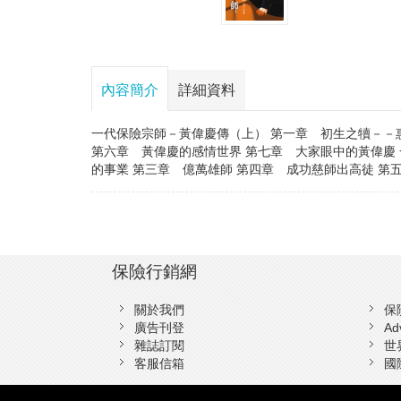
內容簡介
詳細資料
一代保險宗師－黃偉慶傳（上） 第一章 初生之犢－－惠
第六章 黃偉慶的感情世界 第七章 大家眼中的黃偉慶
的事業 第三章 億萬雄師 第四章 成功慈師出高徒 第
保險行銷網
關於我們
保
廣告刊登
A
雜誌訂閱
世
客服信箱
國