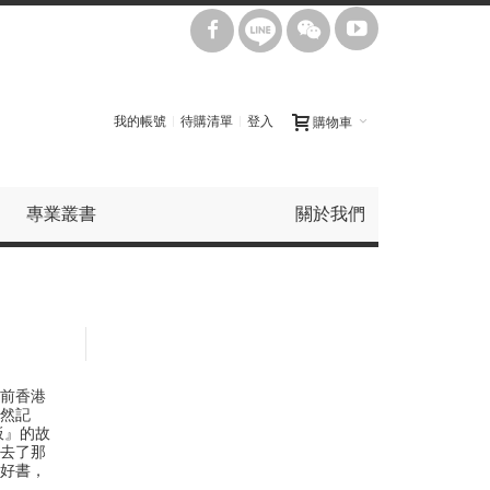
我的帳號
待購清單
登入
購物車
專業叢書
關於我們
前香港
然記
板』的故
去了那
好書，