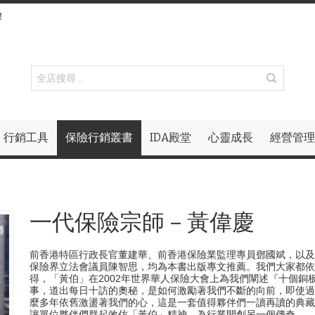
！
行銷工具
保險行銷叢書
IDA殿堂
心靈成長
經營管理
一代保險宗師－黃偉慶
前香港特區行政長官董建華、前香港保險業監理專員鄧國斌，以及
保險界立法會議員陳智思，均為本書出版專文推薦。我們大家都依
得，「黃伯」在2002年世界華人保險大會上為我們闡述『十個銅
事，道出每日十訪的奧秘，是如何激勵著我們不斷的向前，即使過
麼多年依舊激盪著我們的心，這是一套值得夥伴們一讀再讀的典藏
讓單位夥伴們群起效仿「黃伯」精神，為行業開創另一個傳奇。