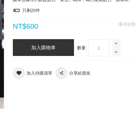
只剩
20
件
庫存狀態
NT$600
加入購物車
數量:
加入待購清單
分享給朋友