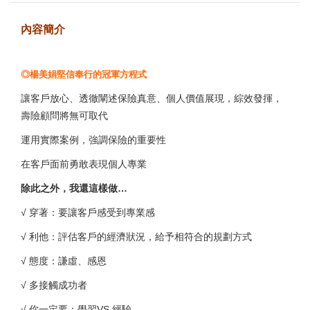
內容簡介
◎楊美娟堅信奉行的冠軍方程式
讓客戶放心、透徹闡述保險真意、個人價值展現，綜效發揮，
壽險顧問將無可取代
運用實際案例，強調保險的重要性
在客戶面前勇敢表現個人專業
除此之外，我還這樣做…
√ 穿著：要讓客戶感受到專業感
√ 利他：評估客戶的經濟狀況，給予相符合的規劃方式
√ 態度：謙虛、感恩
√ 多接觸成功者
√ 你一定要：學習VS.經驗