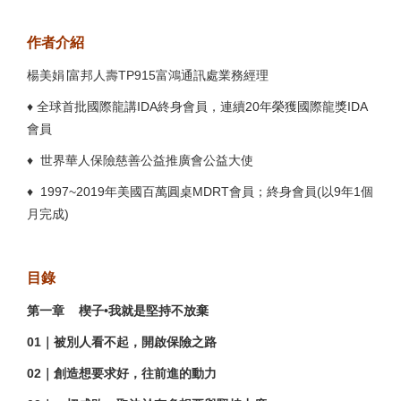
作者介紹
楊美娟∣富邦人壽TP915富鴻通訊處業務經理
♦ 全球首批國際龍講IDA終身會員，連續20年榮獲國際龍獎IDA
會員
♦ 世界華人保險慈善公益推廣會公益大使
♦ 1997~2019年美國百萬圓桌MDRT會員；終身會員(以9年1個
月完成)
目錄
第一章
楔子•我就是堅持不放棄
01
｜被別人看不起，開啟保險之路
02
｜創造想要求好，往前進的動力