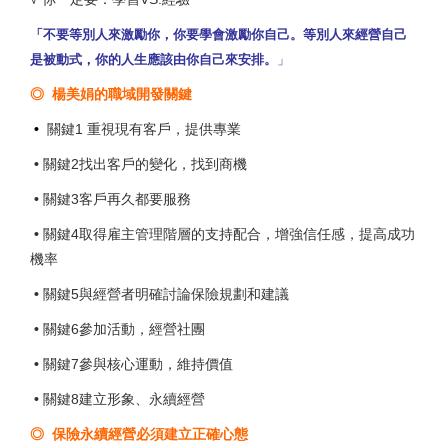
「不要等別人來激勵你，你要學會激勵你自己。等別人來經營自己
是被動式，你的人生應該由你自己來安排。
」
◎
楊美娟的職域開發關鍵
•
關鍵1 重視現有客戶，提供專業
•
關鍵2找出客戶的變化，找到商機
•
關鍵3客戶再久都要服務
•
關鍵4取得雇主管理階層的支持配合，增強信任感，提高成功
機率
•
關鍵5與經營者明確討論保險規劃和建議
•
關鍵6參加活動，經營社團
•
關鍵7參與核心運動，維持價值
•
關鍵8建立形象、永續經營
◎ 保險永續經營必須建立正確心態