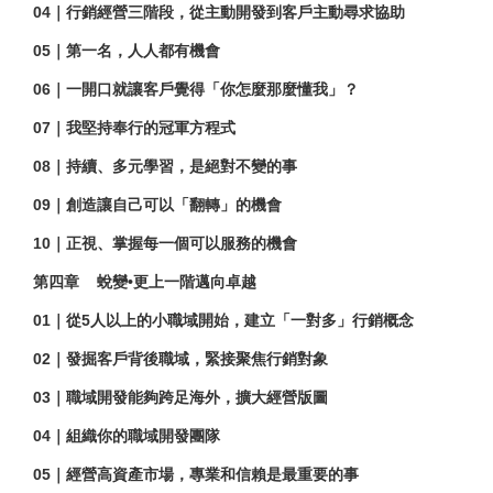
04
｜行銷經營三階段，從主動開發到客戶主動尋求協助
05
｜第一名，人人都有機會
06
｜一開口就讓客戶覺得「你怎麼那麼懂我」？
07
｜我堅持奉行的冠軍方程式
08
｜持續、多元學習，是絕對不變的事
09
｜創造讓自己可以「翻轉」的機會
10
｜正視、掌握每一個可以服務的機會
第四章
蛻變•更上一階邁向卓越
01
｜從5人以上的小職域開始，建立「一對多」行銷概念
02
｜發掘客戶背後職域，緊接聚焦行銷對象
03
｜職域開發能夠跨足海外，擴大經營版圖
04
｜組織你的職域開發團隊
05
｜經營高資產市場，專業和信賴是最重要的事