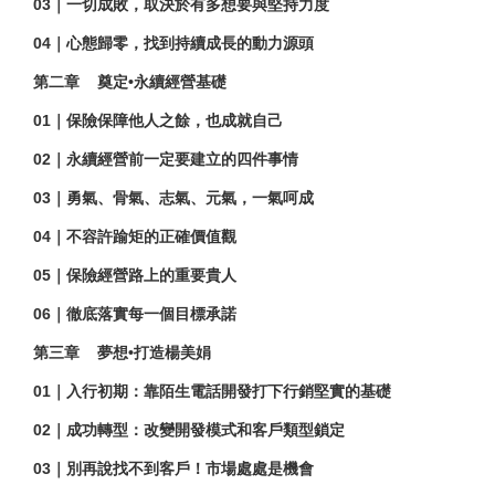
03
｜一切成敗，取決於有多想要與堅持力度
04
｜心態歸零，找到持續成長的動力源頭
第二章
奠定•永續經營基礎
01
｜保險保障他人之餘，也成就自己
02
｜永續經營前一定要建立的四件事情
03
｜勇氣、骨氣、志氣、元氣，一氣呵成
04
｜不容許踰矩的正確價值觀
05
｜保險經營路上的重要貴人
06
｜徹底落實每一個目標承諾
第三章
夢想•打造楊美娟
01
｜入行初期：靠陌生電話開發打下行銷堅實的基礎
02
｜成功轉型：改變開發模式和客戶類型鎖定
03
｜別再說找不到客戶！市場處處是機會