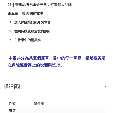
06
｜善用品牌形象金三角，打造個人品牌
第五章
楊美娟的故事
01
｜加入保險業的因緣與際會
02
｜能夠持續克服逆境的原因
03
｜主管眼中的楊美娟
123
本書共分為共五個篇章，書中的每一章節，都是楊美娟
在保險經營路上的蛻變與堅持。
詳細資料
作者
楊美娟
譯者
--