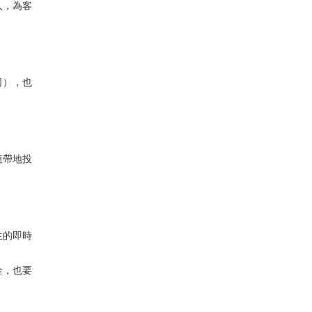
人，為客
司），也
連帶地投
生的即時
金，也要