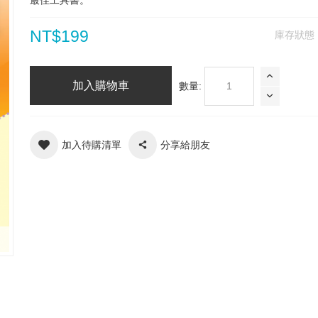
最佳工具書。
NT$199
庫存狀態
加入購物車
數量:
加入待購清單
分享給朋友