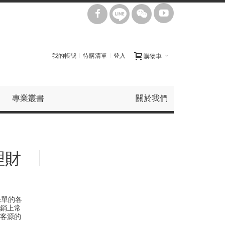
我的帳號
待購清單
登入
購物車
專業叢書
關於我們
理財
保單的各
銷上常
客源的