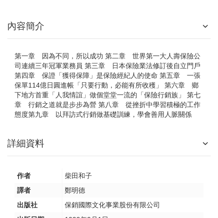
內容簡介
第一章 因為不同，所以成功 第二章 世界第一大人壽保險公
司連續三年冠軍業務員 第三章 日本保險業法修訂後自立門戶
第四章 保證「獲得保障」是保險經紀人的使命 第五章 一張
保單114億日圓進帳「只要行動，必能有所收穫」 第六章 鄉
下地方首重「人我情誼」做個堂堂一流的「保險行銷族」 第七
章 行銷之道就是步步為營 第八章 從挫折中學習積極的工作
態度第九章 以拜訪式行銷做基礎訓練，學會善用人脈關係
詳細資料
作者
柴田和子
譯者
鄭明德
出版社
保銷國際文化事業股份有限公司