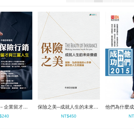
保險之美─成就人生的未來價值
企業保險行銷－企業留才與三富人生
NT$450
NT
$240