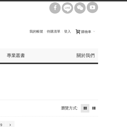
我的帳號
待購清單
登入
購物車
專業叢書
關於我們
瀏覽方式:
9