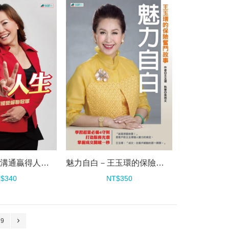
雙贏人生－用溝通贏得人心，用經營蟬聯冠軍
魅力自白－王玉環的保險奮鬥故事
$340
NT$350
9