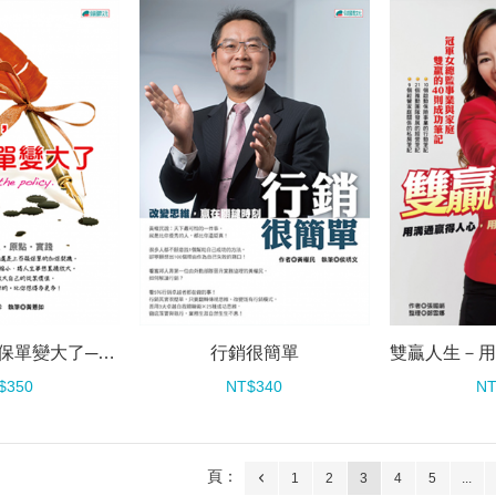
親愛的，我把保單變大了──1，就是無限
行銷很簡單
$350
NT$340
NT
頁：
1
2
3
4
5
...