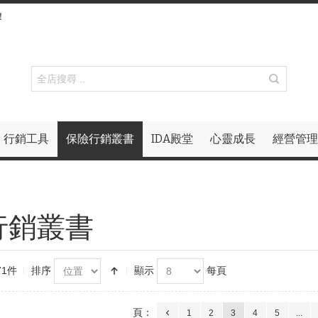
！
行銷工具
保險行銷叢書
IDA殿堂
心靈成長
經營管理
行銷叢書
71件
排序
顯示
每頁
頁：
1
2
3
4
5
...