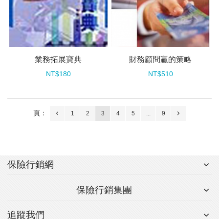
業務拓展寶典
財務顧問贏的策略
NT$180
NT$510
頁：
1
2
3
4
5
...
9
保險行銷網
保險行銷集團
追蹤我們