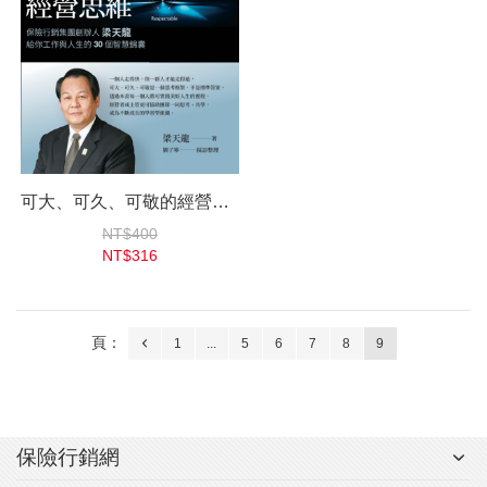
可大、可久、可敬的經營思維
NT$400
NT$316
頁：
1
...
5
6
7
8
9
保險行銷網