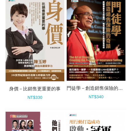
門徒學－創造銷售保險的奇蹟
身價－比銷售更重要的事
NT$340
NT$330