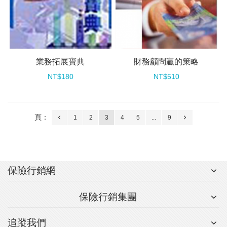
業務拓展寶典
財務顧問贏的策略
NT$180
NT$510
頁：
1
2
3
4
5
...
9
保險行銷網
保險行銷集團
追蹤我們