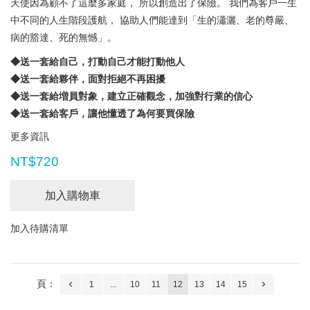
天使因為顧不了這麼多家庭， 所以創造出了保險。 我們為客戶一生
中不同的人生階段護航， 協助人們能達到「生的瀟灑、老的尊嚴、
病的豁達、死的無憾」。
◆送一套給自己，打動自己才能打動他人
◆送一套給夥伴，面對拒絕不再困擾
◆送一套給増員對象，建立正確觀念，加強對行業的信心
◆送一套給客戶，讓他懂透了為何要買保險
更多資訊
NT$720
加入購物車
加入待購清單
頁：
1
...
10
11
12
13
14
15