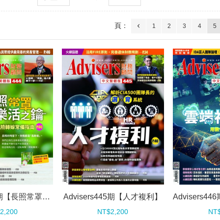
頁：
1
2
3
4
5
Advisers444期【長照常罩，樂活之鑰】
Advisers445期【人才複利】
2,200
NT$2,200
NT$