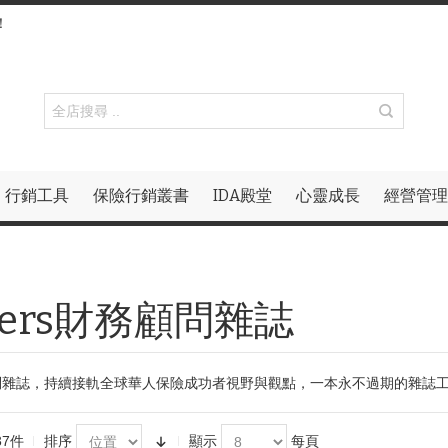
！
行銷工具
保險行銷叢書
IDA殿堂
心靈成長
經營管理
isers財務顧問雜誌
財務顧問雜誌，持續接軌全球華人保險成功者視野與觀點，一本永不過期的雜
37件
排序
顯示
每頁