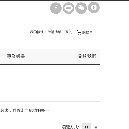
我的帳號
待購清單
登入
購物車
專業叢書
關於我們
誌工具書，伴你走向成功的每一天！
瀏覽方式: