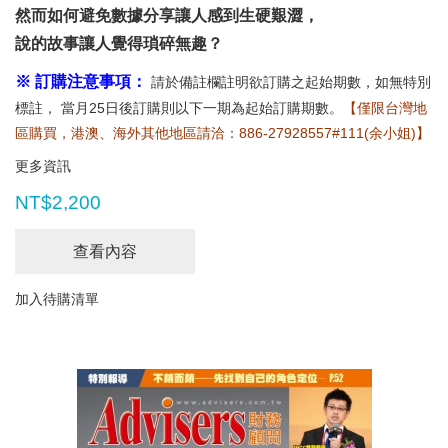
然而如何避免數據分享讓人感到生硬艱澀，
說的故事讓人覺得瑣碎無趣？
※ 訂購注意事項：
請於備註欄註明欲訂購之起始期數，如無特別
標註， 當月25日後訂購則以下一期為起始訂購期數。
【僅限台灣地
區購買，港澳、海外其他地區請洽：886-27928557#111(余小姐)】
更多資訊
NT$2,200
查看內容
加入待購清單