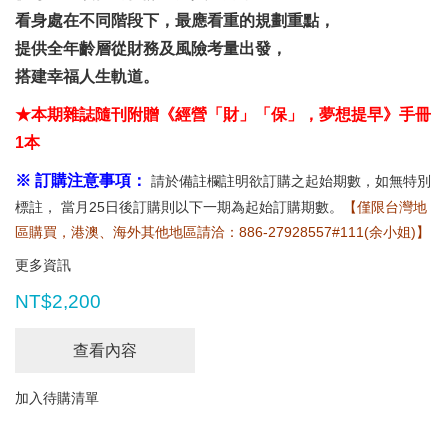
看身處在不同階段下，最應看重的規劃重點，
提供全年齡層從財務及風險考量出發，
搭建幸福人生軌道。
★本期雜誌隨刊附贈《經營「財」「保」，夢想提早》手冊
1本
※ 訂購注意事項：
請於備註欄註明欲訂購之起始期數，如無特別
標註， 當月25日後訂購則以下一期為起始訂購期數。
【僅限台灣地
區購買，港澳、海外其他地區請洽：886-27928557#111(余小姐)】
更多資訊
NT$2,200
查看內容
加入待購清單