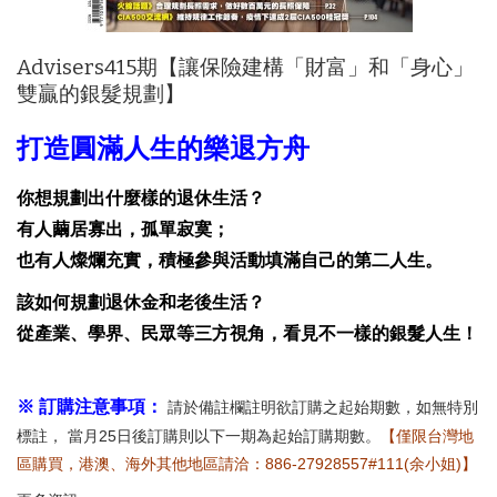
Advisers415期【讓保險建構「財富」和「身心」
雙贏的銀髮規劃】
打造圓滿人生的樂退方舟
你想規劃出什麼樣的退休生活？
有人繭居寡出，孤單寂寞；
也有人燦爛充實，積極參與活動填滿自己的第二人生。
該如何規劃退休金和老後生活？
從產業、學界、民眾等三方視角，
看見不一樣的銀髮人生！
※ 訂購注意事項：
請於備註欄註明欲訂購之起始期數，如無特別
標註， 當月25日後訂購則以下一期為起始訂購期數。
【僅限台灣地
區購買，港澳、海外其他地區請洽：886-27928557#111(余小姐)】