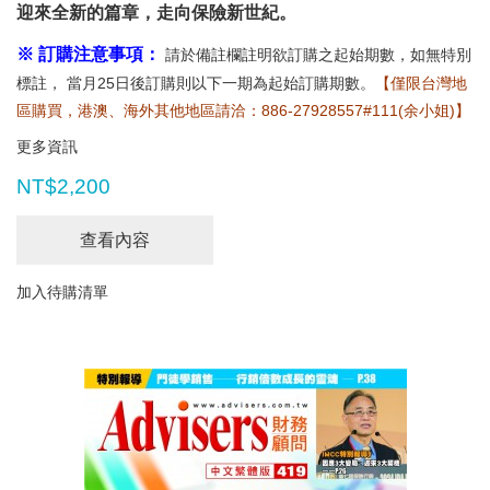
迎來全新的篇章，走向保險新世紀。
※ 訂購注意事項：
請於備註欄註明欲訂購之起始期數，如無特別
標註， 當月25日後訂購則以下一期為起始訂購期數。
【僅限台灣地
區購買，港澳、海外其他地區請洽：886-27928557#111(余小姐)】
更多資訊
NT$2,200
查看內容
加入待購清單