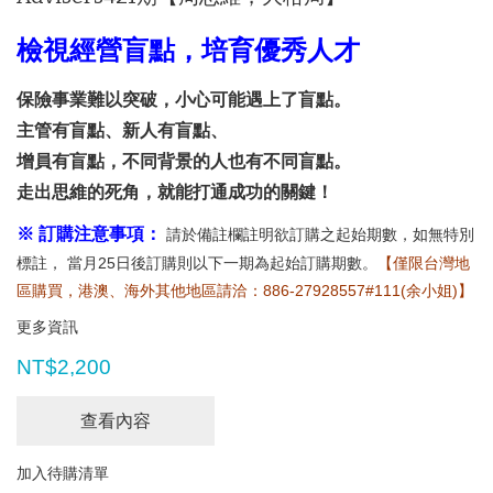
檢視經營盲點，培育優秀人才
保險事業難以突破，小心可能遇上了盲點。
主管有盲點、新人有盲點、
增員有盲點，不同背景的人也有不同盲點。
走出思維的死角，就能打通成功的關鍵！
※ 訂購注意事項：
請於備註欄註明欲訂購之起始期數，如無特別
標註， 當月25日後訂購則以下一期為起始訂購期數。
【僅限台灣地
區購買，港澳、海外其他地區請洽：886-27928557#111(余小姐)】
更多資訊
NT$2,200
查看內容
加入待購清單