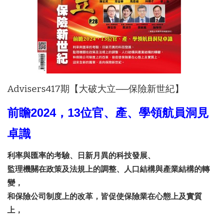
Advisers417期【大破大立──保險新世紀】
前瞻2024，13位官、產、學領航員洞見
卓識
利率與匯率的考驗、日新月異的科技發展、
監理機關在政策及法規上的調整、人口結構與產業結構的轉
變，
和保險公司制度上的改革，皆促使保險業在心態上及實質
上，