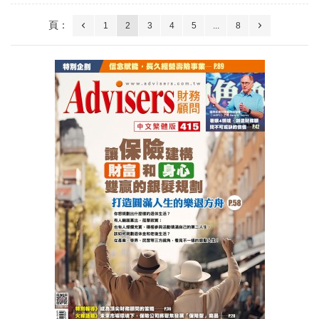
頁：
1
2
3
4
5
...
8